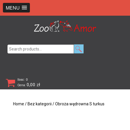
+48 726 369 743
sklep@zooamor.pl
MENU
Search
for:
Ilosc: 0
0,00
zł
Cena:
Home
/
Bez kategorii
/ Obroża wędrowna S turkus