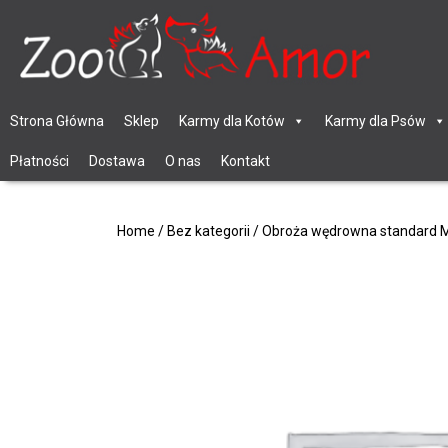
Strona Główna
Sklep
Karmy dla Kotów
Karmy dla Psów
Płatności
Dostawa
O nas
Kontakt
Home
/
Bez kategorii
/ Obroża wędrowna standard M 