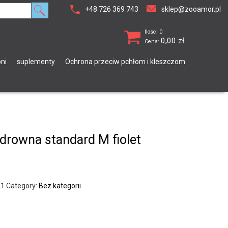
+48 726 369 743
sklep@zooamor.pl
Ilosc: 0
0,00
zł
Cena:
ni
suplementy
Ochrona przeciw pchłom i kleszczom
drowna standard M fiolet
21
Category:
Bez kategorii