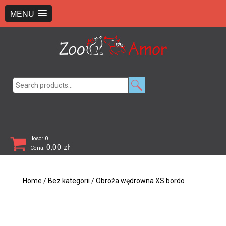
+48 726 369 743
sklep@zooamor.pl
MENU
Search
for:
Ilosc: 0
0,00
zł
Cena:
Home
/
Bez kategorii
/ Obroża wędrowna XS bordo