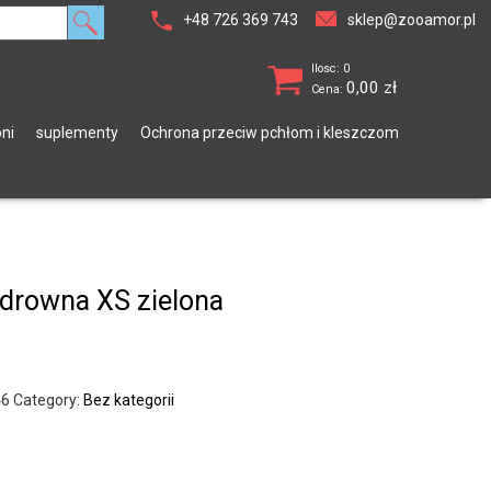
+48 726 369 743
sklep@zooamor.pl
Ilosc: 0
0,00
zł
Cena:
ni
suplementy
Ochrona przeciw pchłom i kleszczom
drowna XS zielona
46
Category:
Bez kategorii