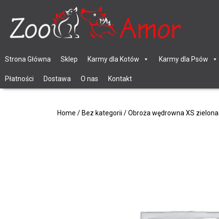
Strona Główna
Sklep
Karmy dla Kotów
Karmy dla Psów
Płatności
Dostawa
O nas
Kontakt
Home
/
Bez kategorii
/ Obroża wędrowna XS zielona