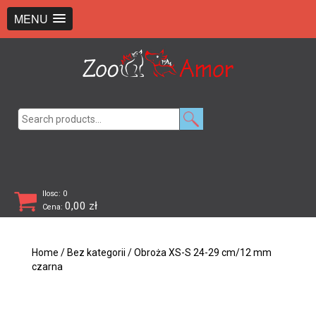
+48 726 369 743
sklep@zooamor.pl
MENU
Search
for:
Ilosc: 0
0,00
zł
Cena:
Home
/
Bez kategorii
/ Obroża XS-S 24-29 cm/12 mm
czarna