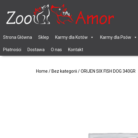
Strona Główna
Sklep
Karmy dla Kotów
Karmy dla Psów
Płatności
Dostawa
O nas
Kontakt
Home
/
Bez kategorii
/ ORIJEN SIX FISH DOG 340GR