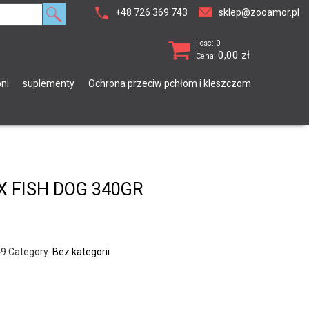
+48 726 369 743
sklep@zooamor.pl
Ilosc: 0
0,00
zł
Cena:
ni
suplementy
Ochrona przeciw pchłom i kleszczom
X FISH DOG 340GR
49
Category:
Bez kategorii