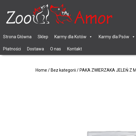
Strona Główna
Sklep
Karmy dla Kotów
Karmy dla Psów
Płatności
Dostawa
O nas
Kontakt
Home
/
Bez kategorii
/ PAKA ZWIERZAKA JELEŃ Z 