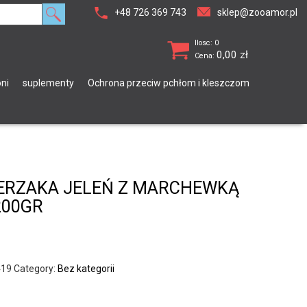
+48 726 369 743
sklep@zooamor.pl
Ilosc: 0
0,00
zł
Cena:
ni
suplementy
Ochrona przeciw pchłom i kleszczom
ERZAKA JELEŃ Z MARCHEWKĄ
200GR
419
Category:
Bez kategorii