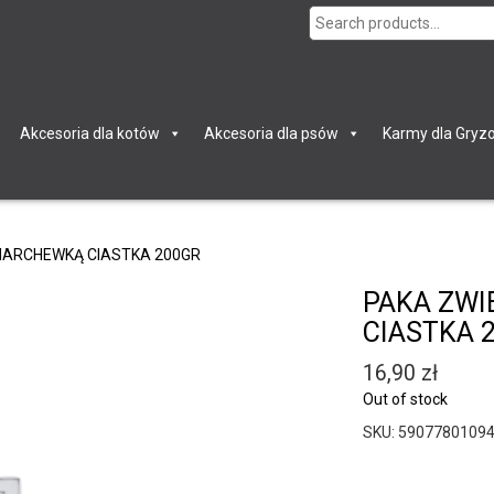
Search
for:
Akcesoria dla kotów
Akcesoria dla psów
Karmy dla Gryzo
MARCHEWKĄ CIASTKA 200GR
PAKA ZWI
CIASTKA 
16,90
zł
Out of stock
SKU:
5907780109