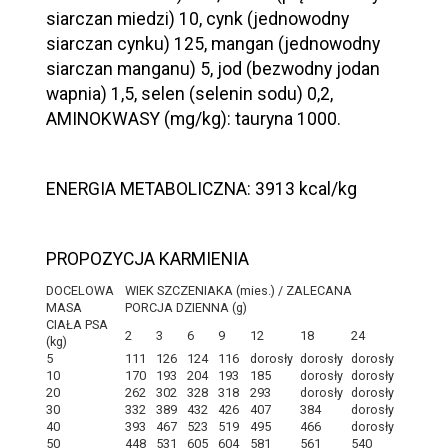
siarczan miedzi) 10, cynk (jednowodny
siarczan cynku) 125, mangan (jednowodny
siarczan manganu) 5, jod (bezwodny jodan
wapnia) 1,5, selen (selenin sodu) 0,2,
AMINOKWASY (mg/kg): tauryna 1000.
ENERGIA METABOLICZNA: 3913 kcal/kg
PROPOZYCJA KARMIENIA
DOCELOWA
WIEK SZCZENIAKA (mies.) / ZALECANA
MASA
PORCJA DZIENNA (g)
CIAŁA PSA
2
3
6
9
12
18
24
(kg)
5
111
126
124
116
dorosły
dorosły
dorosły
10
170
193
204
193
185
dorosły
dorosły
20
262
302
328
318
293
dorosły
dorosły
30
332
389
432
426
407
384
dorosły
40
393
467
523
519
495
466
dorosły
50
448
531
605
604
581
561
540