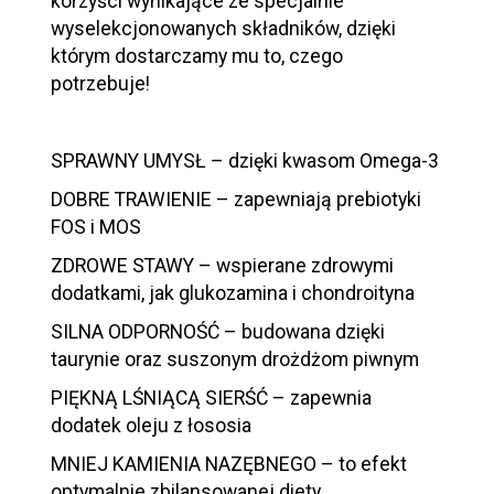
korzyści wynikające ze specjalnie
wyselekcjonowanych składników, dzięki
którym dostarczamy mu to, czego
potrzebuje!
SPRAWNY UMYSŁ – dzięki kwasom Omega-3
DOBRE TRAWIENIE – zapewniają prebiotyki
FOS i MOS
ZDROWE STAWY – wspierane zdrowymi
dodatkami, jak glukozamina i chondroityna
SILNA ODPORNOŚĆ – budowana dzięki
taurynie oraz suszonym drożdżom piwnym
PIĘKNĄ LŚNIĄCĄ SIERŚĆ – zapewnia
dodatek oleju z łososia
MNIEJ KAMIENIA NAZĘBNEGO – to efekt
optymalnie zbilansowanej diety