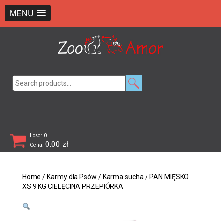
+48 726 369 743
sklep@zooamor.pl
MENU
Search
for:
Ilosc: 0
0,00
zł
Cena:
Home
/
Karmy dla Psów
/
Karma sucha
/ PAN MIĘSKO
XS 9 KG CIELĘCINA PRZEPIÓRKA