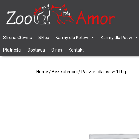
Strona Główna
Sklep
Karmy dla Kotów
Karmy dla Psów
Płatności
Dostawa
O nas
Kontakt
Home
/
Bez kategorii
/ Pasztet dla psów 110g