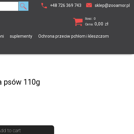
+48 726 369 743
sklep@zooamor.pl
Ilosc: 0
0,00
zł
Cena:
ni
suplementy
Ochrona przeciw pchłom i kleszczom
la psów 110g
dd to cart