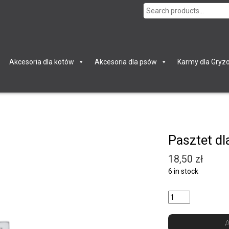
Search
for:
Akcesoria dla kotów
Akcesoria dla psów
Karmy dla Gryzo
Pasztet d
18,50
zł
6 in stock
Quantity
A