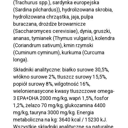
(Trachurus spp.), sardynka europejska
(Sardina pilchardus)), hydrolizowana skrobia,
hydrolizowana chrząstka, jaja, pulpa
buraczana, drożdże browarnicze
(Saccharomyces cerevisiae), dynia, gruszki,
ananas, tymianek (Thymus vulgaris), kolendra
(Coriandrum sativum), kmin rzymski
(Cuminum cyminum), kurkuma (Curcuma
longa).
Składniki analityczne: białko surowe 30,5%,
włókno surowe 2%, tłuszcz surowy 15,5%,
popiół surowy 8%, wilgotność 16%,
wielonienasycone kwasy tłuszczowe omega-
3 EPA+DHA 2000 mg/kg, wapń 1,5%, fosfor
1,2%, żelazo 70 mg/kg, glukozamina 4400
mg/kg, tauryna 3000 mg/kg. Energia
metaboliczna na kg: 3640 kcal / 15230 kJ.
Wszystkie składniki analityczne są naturalne