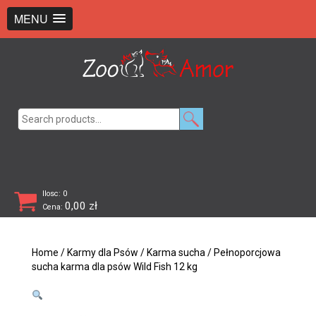
+48 726 369 743
sklep@zooamor.pl
MENU
Search
for:
Ilosc: 0
0,00
zł
Cena:
Home
/
Karmy dla Psów
/
Karma sucha
/ Pełnoporcjowa
sucha karma dla psów Wild Fish 12 kg