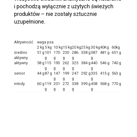
i pochodzą wyłącznie z użytych świeżych
produktów – nie zostały sztucznie
uzupełnione.
Aktywność
waga psa
2 kg
5 kg
10 kg
15 kg
20 kg
25 kg
30 kg
40Kg
60kg
średnio
51 g
101
170
230
286
338 g
387
481 g
651 g
aktywny
g
g
g
g
g
aktywny
58 g
115
193
262
325
384 g
440
546 g
740 g
g
g
g
g
g
senior
44 g
87 g
147
199
247
292 g
335
415 g
563 g
g
g
g
g
młody
60 g
119
201
272
338
399 g
458
568 g
770 g
g
g
g
g
g