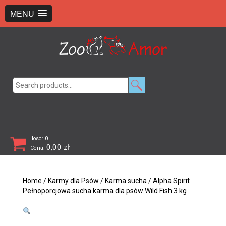
+48 726 369 743
sklep@zooamor.pl
MENU
Search
for:
Ilosc: 0
0,00
zł
Cena:
Home
/
Karmy dla Psów
/
Karma sucha
/ Alpha Spirit
Pełnoporcjowa sucha karma dla psów Wild Fish 3 kg