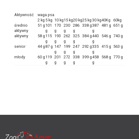
Aktywność
waga psa
2 kg
5 kg
10 kg
15 kg
20 kg
25 kg
30 kg
40Kg
60kg
średnio
51 g
101
170
230
286
338 g
387
481 g
651 g
aktywny
g
g
g
g
g
aktywny
58 g
115
193
262
325
384 g
440
546 g
740 g
g
g
g
g
g
senior
44 g
87 g
147
199
247
292 g
335
415 g
563 g
g
g
g
g
młody
60 g
119
201
272
338
399 g
458
568 g
770 g
g
g
g
g
g