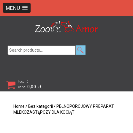
+48 726 369 743
sklep@zooamor.pl
MENU
Search
for:
Ilosc: 0
0,00
zł
Cena:
Home
/
Bez kategorii
/ PEŁNOPORCJOWY PREPARAT
MLEKOZASTĘPCZY DLA KOCIĄT