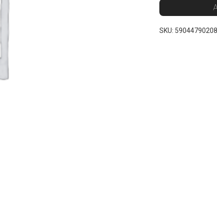
A
SKU:
5904479020