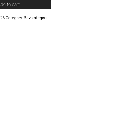
dd to cart
826
Category:
Bez kategorii