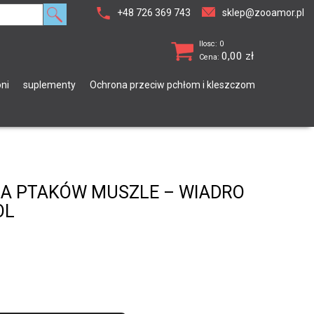
+48 726 369 743
sklep@zooamor.pl
Ilosc: 0
0,00
zł
Cena:
ni
suplementy
Ochrona przeciw pchłom i kleszczom
LA PTAKÓW MUSZLE – WIADRO
OL