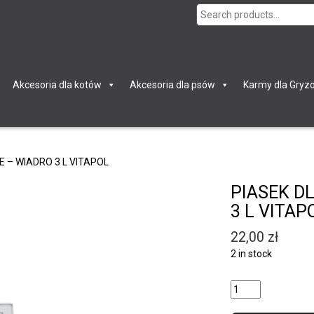
Search
for:
Akcesoria dla kotów
Akcesoria dla psów
Karmy dla Gryzo
 – WIADRO 3 L VITAPOL
PIASEK D
3 L VITAP
22,00
zł
2 in stock
Quantity