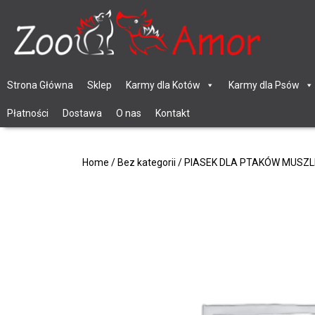
Strona Główna
Sklep
Karmy dla Kotów
Karmy dla Psów
Płatności
Dostawa
O nas
Kontakt
Home
/
Bez kategorii
/ PIASEK DLA PTAKÓW MUSZLE