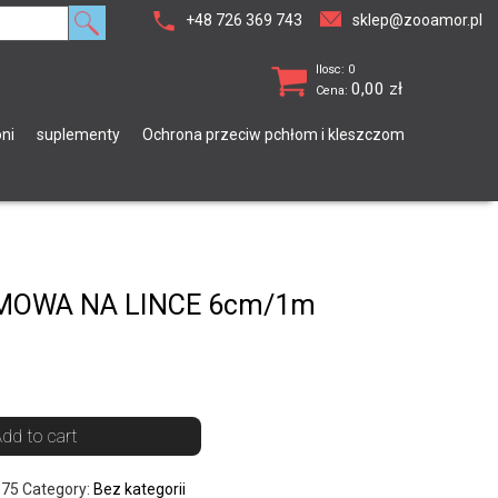
+48 726 369 743
sklep@zooamor.pl
Ilosc: 0
0,00
zł
Cena:
ni
suplementy
Ochrona przeciw pchłom i kleszczom
MOWA NA LINCE 6cm/1m
dd to cart
075
Category:
Bez kategorii