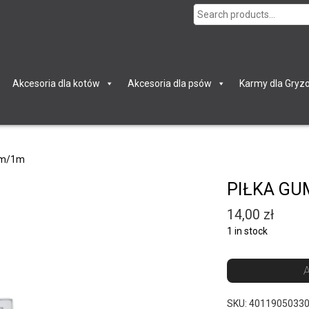
Search
for:
Akcesoria dla kotów
Akcesoria dla psów
Karmy dla Gryzo
cm/1m
PIŁKA GU
14,00
zł
1 in stock
A
SKU:
4011905033