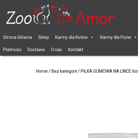
Strona Główna
Sklep
Karmy dla Kotów
Karmy dla Psów
Płatności
Dostawa
O nas
Kontakt
Home
/
Bez kategorii
/ PIŁKA GUMOWA NA LINCE 6