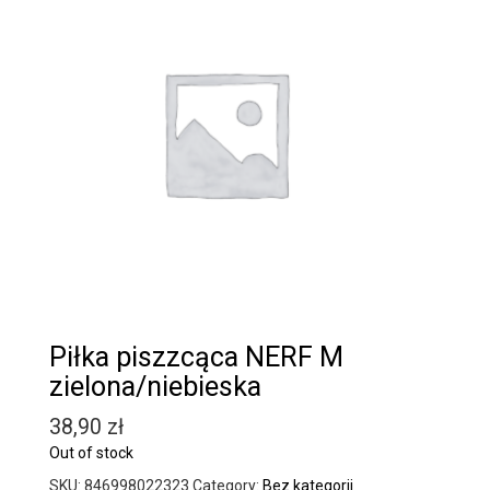
Piłka piszzcąca NERF M
zielona/niebieska
38,90
zł
Out of stock
SKU:
846998022323
Category:
Bez kategorii