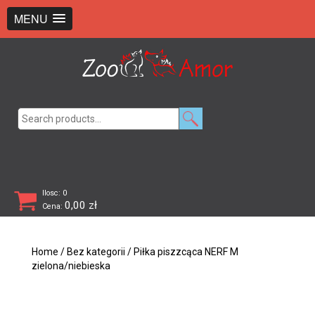
+48 726 369 743
sklep@zooamor.pl
MENU
Search
for:
Ilosc: 0
0,00
zł
Cena:
Home
/
Bez kategorii
/ Piłka piszzcąca NERF M
zielona/niebieska