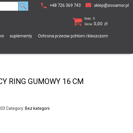
+48 726 369 743
sklep@zooamor.pl
Ilosc: 0
0,00
zł
Cena:
ni
suplementy
Ochrona przeciw pchłom i kleszczom
Y RING GUMOWY 16 CM
303
Category:
Bez kategorii