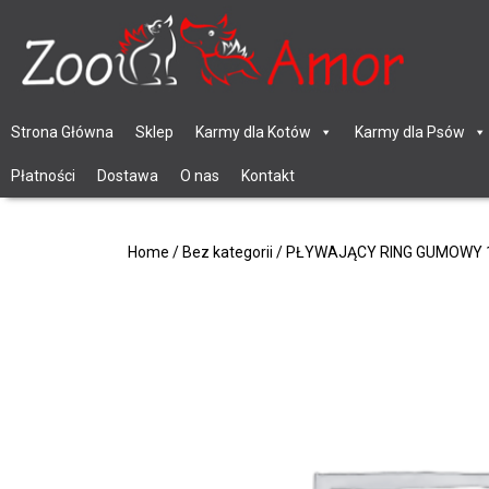
Strona Główna
Sklep
Karmy dla Kotów
Karmy dla Psów
Płatności
Dostawa
O nas
Kontakt
Home
/
Bez kategorii
/ PŁYWAJĄCY RING GUMOWY 