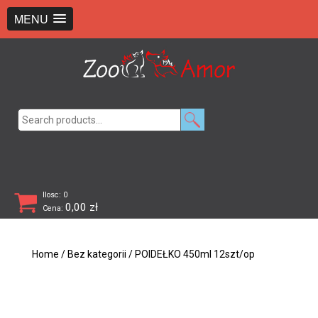
+48 726 369 743
sklep@zooamor.pl
MENU
Search
for:
Ilosc: 0
0,00
zł
Cena:
Home
/
Bez kategorii
/ POIDEŁKO 450ml 12szt/op