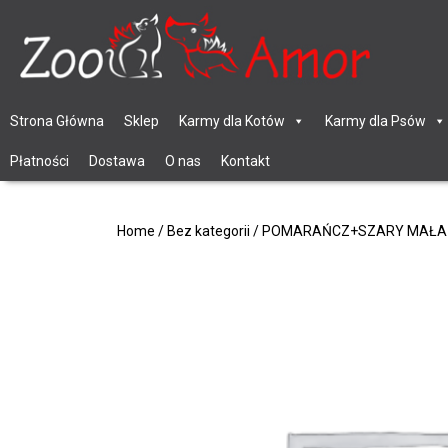
Strona Główna
Sklep
Karmy dla Kotów
Karmy dla Psów
Płatności
Dostawa
O nas
Kontakt
Home
/
Bez kategorii
/ POMARAŃCZ+SZARY MAŁA