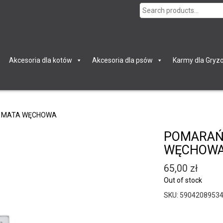
Search
for:
Akcesoria dla kotów
Akcesoria dla psów
Karmy dla Gryzo
 MATA WĘCHOWA
POMARAŃ
WĘCHOW
65,00
zł
Out of stock
SKU:
5904208953