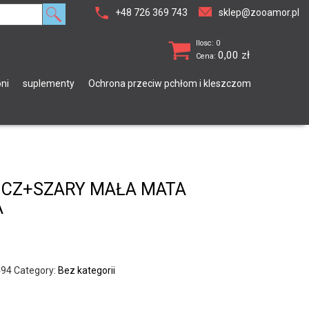
+48 726 369 743
sklep@zooamor.pl
Ilosc: 0
0,00
zł
Cena:
ni
suplementy
Ochrona przeciw pchłom i kleszczom
CZ+SZARY MAŁA MATA
A
494
Category:
Bez kategorii