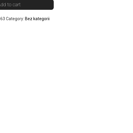
dd to cart
063
Category:
Bez kategorii