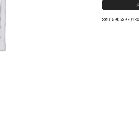
A
SKU:
5905397018