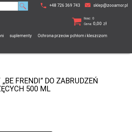
+48 726 369 743
sklep@zooamor.pl
Ilosc: 0
0,00
zł
Cena:
ni
suplementy
Ochrona przeciw pchłom i kleszczom
 „BE FRENDI” DO ZABRUDZEŃ
ĘCYCH 500 ML