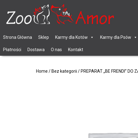
Strona Główna
Sklep
Karmy dla Kotów
Karmy dla Psów
Płatności
Dostawa
O nas
Kontakt
Home
/
Bez kategorii
/ PREPARAT „BE FRENDI” DO