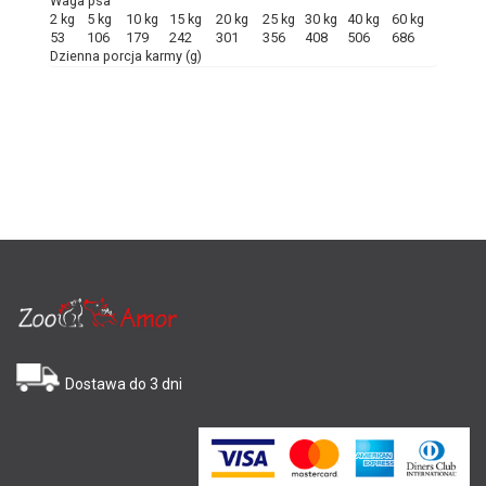
Waga psa
2 kg
5 kg
10 kg
15 kg
20 kg
25 kg
30 kg
40 kg
60 kg
53
106
179
242
301
356
408
506
686
Dzienna porcja karmy (g)
Dostawa do 3 dni