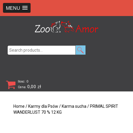
+48 726 369 743
sklep@zooamor.pl
MENU
Search
for:
Ilosc: 0
0,00
zł
Cena:
Home
/
Karmy dla Psów
/
Karma sucha
/ PRIMAL SPIRIT
WANDERLUST 70 % 12 KG