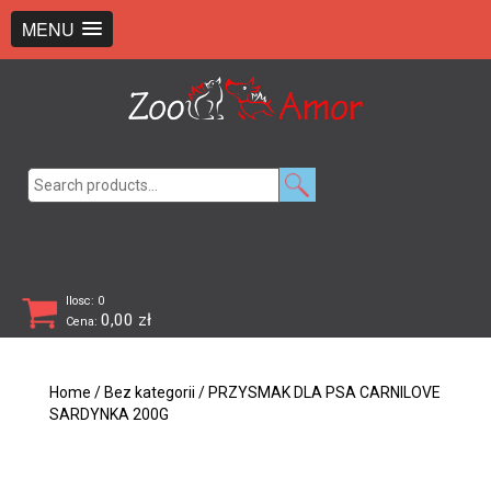
+48 726 369 743
sklep@zooamor.pl
MENU
Search
for:
Ilosc: 0
0,00
zł
Cena:
Home
/
Bez kategorii
/ PRZYSMAK DLA PSA CARNILOVE
SARDYNKA 200G