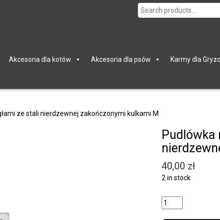
Search
for:
Akcesoria dla kotów
Akcesoria dla psów
Karmy dla Gryzo
głami ze stali nierdzewnej zakończonymi kulkami M
Pudlówka m
nierdzewn
40,00
zł
2 in stock
Quantity