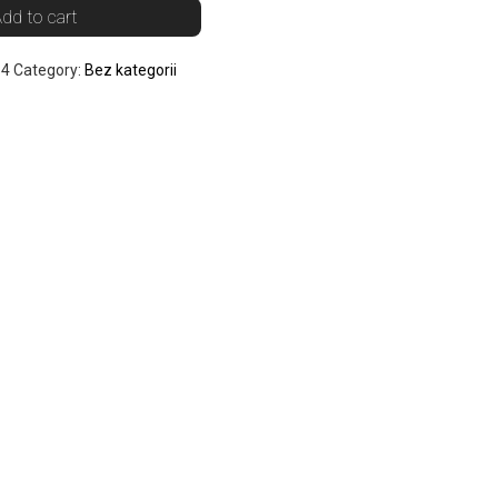
dd to cart
84
Category:
Bez kategorii