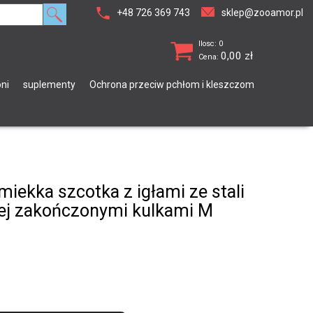
+48 726 369 743
sklep@zooamor.pl
Ilosc: 0
0,00
zł
Cena:
ni
suplementy
Ochrona przeciw pchłom i kleszczom
iekka szcotka z igłami ze stali
ej zakończonymi kulkami M