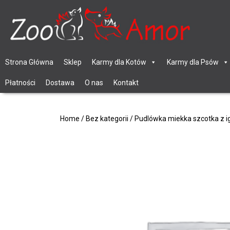
Strona Główna
Sklep
Karmy dla Kotów
Karmy dla Psów
Płatności
Dostawa
O nas
Kontakt
Home
/
Bez kategorii
/ Pudlówka miekka szcotka z i