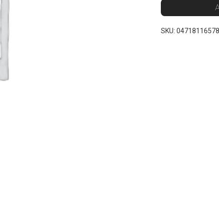
A
SKU:
0471811657