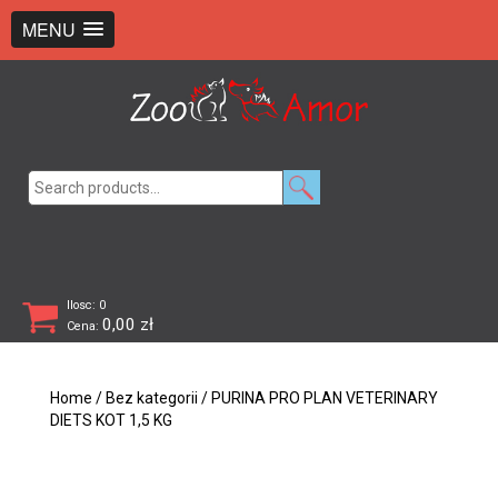
+48 726 369 743
sklep@zooamor.pl
MENU
Search
for:
Ilosc: 0
0,00
zł
Cena:
Home
/
Bez kategorii
/ PURINA PRO PLAN VETERINARY
DIETS KOT 1,5 KG