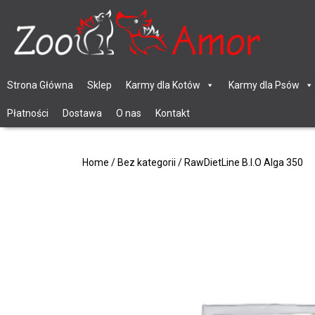
Strona Główna
Sklep
Karmy dla Kotów
Karmy dla Psów
Płatności
Dostawa
O nas
Kontakt
Home
/
Bez kategorii
/ RawDietLine B.I.O Alga 350