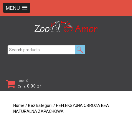
+48 726 369 743
sklep@zooamor.pl
MENU
Search
for:
Ilosc: 0
0,00
zł
Cena:
Home
/
Bez kategorii
/ REFLEKSYJNA OBROŻA BEA
NATURALNA ZAPACHOWA