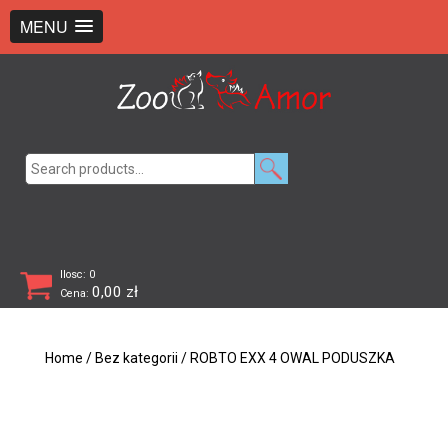
+48 726 369 743
sklep@zooamor.pl
MENU
Search
for:
Ilosc: 0
0,00
zł
Cena:
Home
/
Bez kategorii
/ ROBTO EXX 4 OWAL PODUSZKA