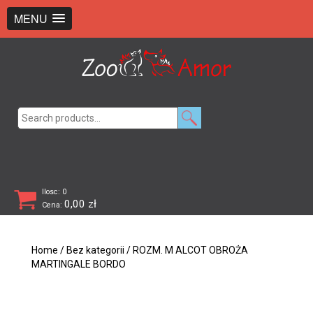
+48 726 369 743
sklep@zooamor.pl
MENU
Search
for:
Ilosc: 0
0,00
zł
Cena:
Home
/
Bez kategorii
/ ROZM. M ALCOT OBROŻA
MARTINGALE BORDO