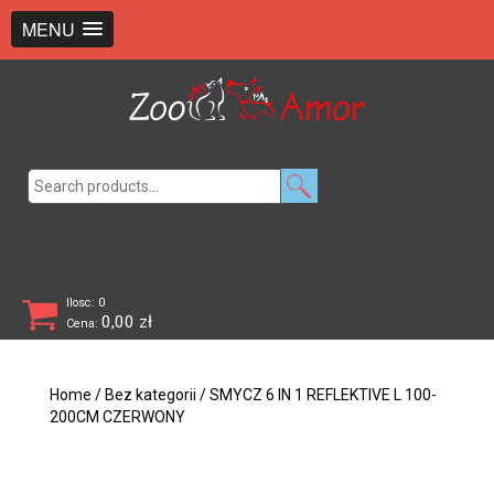
+48 726 369 743
sklep@zooamor.pl
MENU
Search
for:
Ilosc: 0
0,00
zł
Cena:
Home
/
Bez kategorii
/ SMYCZ 6 IN 1 REFLEKTIVE L 100-
200CM CZERWONY