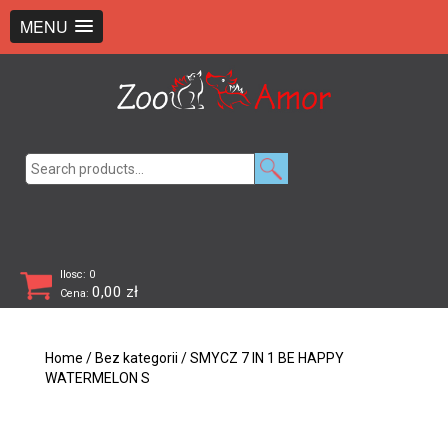
+48 726 369 743
sklep@zooamor.pl
MENU
Search
for:
Ilosc: 0
0,00
zł
Cena:
Home
/
Bez kategorii
/ SMYCZ 7 IN 1 BE HAPPY
WATERMELON S