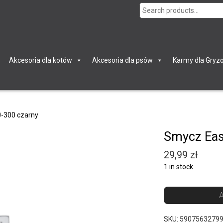
Search
for:
Akcesoria dla kotów
Akcesoria dla psów
Karmy dla Gryzo
-300 czarny
Smycz Eas
29,99
zł
1 in stock
A
SKU:
5907563279