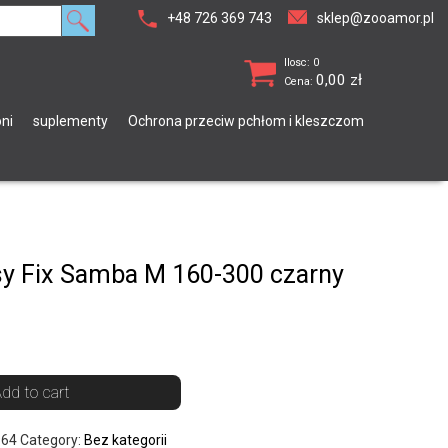
+48 726 369 743
sklep@zooamor.pl
Ilosc: 0
0,00
zł
Cena:
ni
suplementy
Ochrona przeciw pchłom i kleszczom
y Fix Samba M 160-300 czarny
dd to cart
964
Category:
Bez kategorii