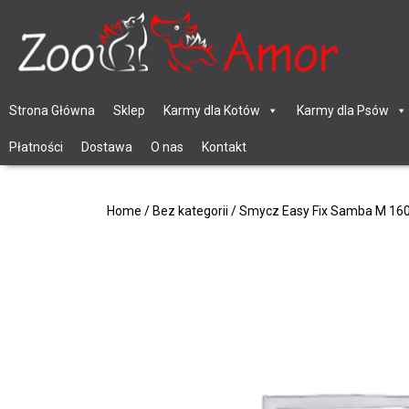
Strona Główna
Sklep
Karmy dla Kotów
Karmy dla Psów
Płatności
Dostawa
O nas
Kontakt
Home
/
Bez kategorii
/ Smycz Easy Fix Samba M 160