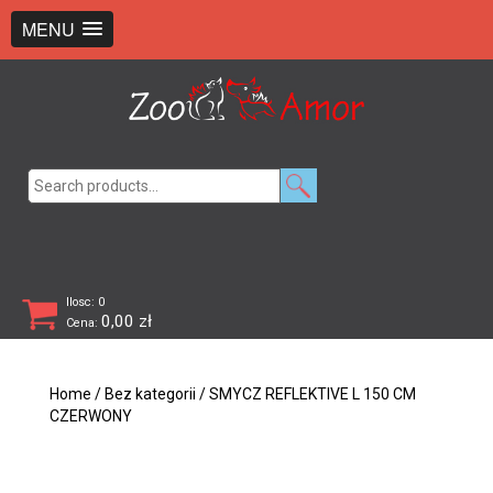
+48 726 369 743
sklep@zooamor.pl
MENU
Search
for:
Ilosc: 0
0,00
zł
Cena:
Home
/
Bez kategorii
/ SMYCZ REFLEKTIVE L 150 CM
CZERWONY