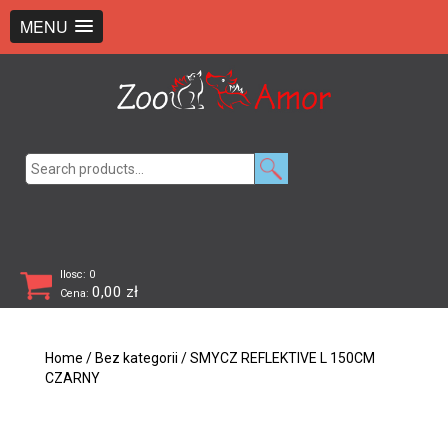
+48 726 369 743
sklep@zooamor.pl
MENU
Search
for:
Ilosc: 0
0,00
zł
Cena:
Home
/
Bez kategorii
/ SMYCZ REFLEKTIVE L 150CM
CZARNY