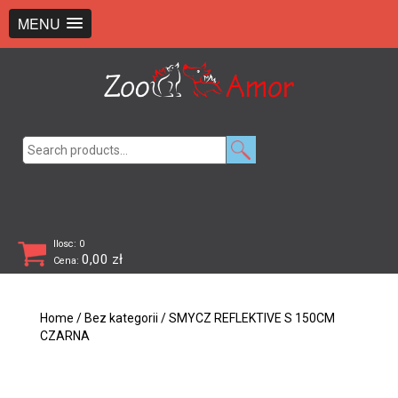
+48 726 369 743
sklep@zooamor.pl
MENU
Search
for:
Ilosc: 0
0,00
zł
Cena:
Home
/
Bez kategorii
/ SMYCZ REFLEKTIVE S 150CM
CZARNA