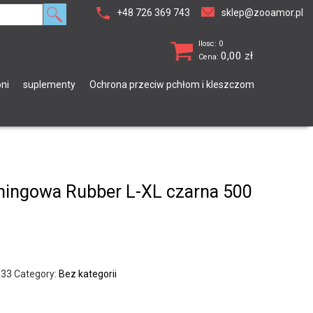
+48 726 369 743
sklep@zooamor.pl
Ilosc: 0
0,00
zł
Cena:
ni
suplementy
Ochrona przeciw pchłom i kleszczom
ningowa Rubber L-XL czarna 500
833
Category:
Bez kategorii