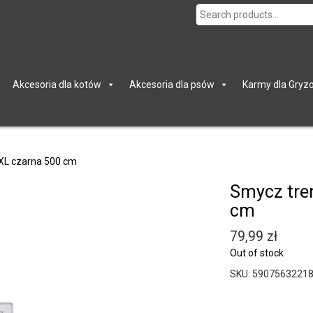
Search
for:
Akcesoria dla kotów
Akcesoria dla psów
Karmy dla Gryzo
XL czarna 500 cm
Smycz tre
cm
79,99
zł
Out of stock
SKU:
5907563221