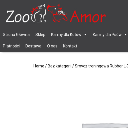
Strona Główna
Sklep
Karmy dla Kotów
Karmy dla Psów
Płatności
Dostawa
O nas
Kontakt
Home
/
Bez kategorii
/ Smycz treningowa Rubber L-