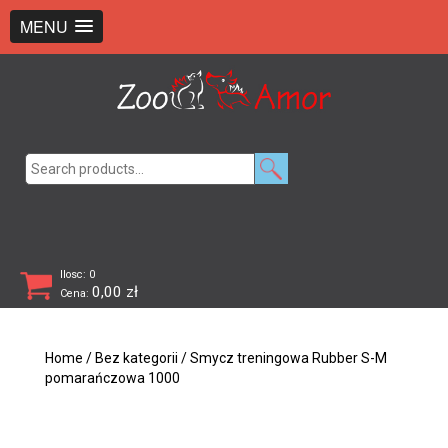
+48 726 369 743
sklep@zooamor.pl
MENU
Search
for:
Ilosc: 0
0,00
zł
Cena:
Home
/
Bez kategorii
/ Smycz treningowa Rubber S-M
pomarańczowa 1000