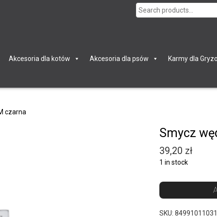
Search
for:
Akcesoria dla kotów
Akcesoria dla psów
Karmy dla Gryzo
M czarna
Smycz węd
39,20
zł
1 in stock
A
SKU:
8499101103