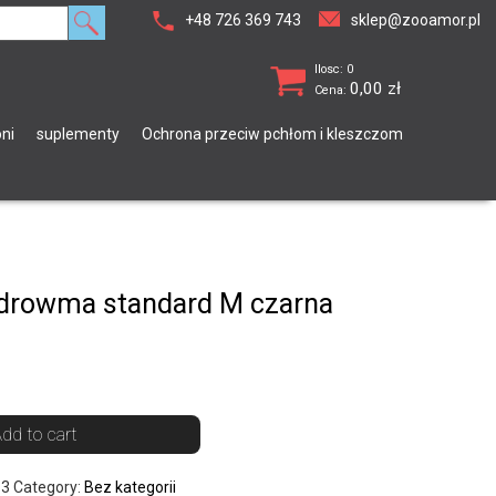
+48 726 369 743
sklep@zooamor.pl
Ilosc: 0
0,00
zł
Cena:
ni
suplementy
Ochrona przeciw pchłom i kleszczom
rowma standard M czarna
dd to cart
13
Category:
Bez kategorii