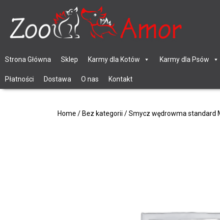
Strona Główna
Sklep
Karmy dla Kotów
Karmy dla Psów
Płatności
Dostawa
O nas
Kontakt
Home
/
Bez kategorii
/ Smycz wędrowma standard 