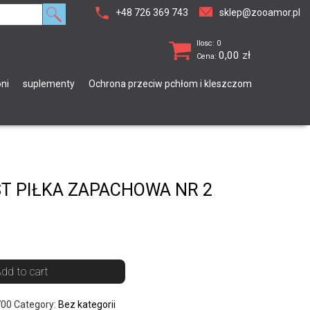
+48 726 369 743
sklep@zooamor.pl
Ilosc: 0
0,00
zł
Cena:
ni
suplementy
Ochrona przeciw pchłom i kleszczom
T PIŁKA ZAPACHOWA NR 2
dd to cart
700
Category:
Bez kategorii