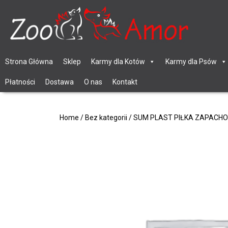
Strona Główna
Sklep
Karmy dla Kotów
Karmy dla Psów
Płatności
Dostawa
O nas
Kontakt
Home
/
Bez kategorii
/ SUM PLAST PIŁKA ZAPACHO