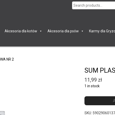
Search
for:
Akcesoria dla kotów
Akcesoria dla psów
Karmy dla Gryzo
WA NR 2
SUM PLAS
11,99
zł
1 in stock
A
SKU:
5902906013