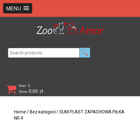
+48 726 369 743
sklep@zooamor.pl
MENU
Search
for:
Ilosc: 0
0,00
zł
Cena:
Home
/
Bez kategorii
/ SUM PLAST ZAPACHOWA PIŁKA
NR 4