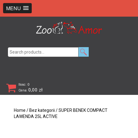
+48 726 369 743
sklep@zooamor.pl
MENU
Search
for:
Ilosc: 0
0,00
zł
Cena:
Home
/
Bez kategorii
/ SUPER BENEK COMPACT
LAWENDA 25L ACTIVE