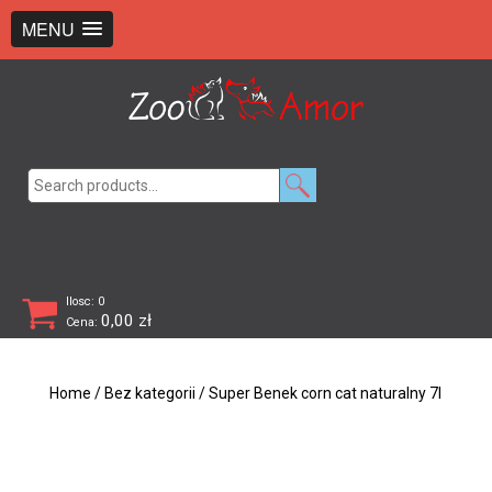
+48 726 369 743
sklep@zooamor.pl
MENU
Search
for:
Ilosc: 0
0,00
zł
Cena:
Home
/
Bez kategorii
/ Super Benek corn cat naturalny 7l