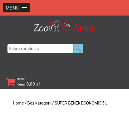
+48 726 369 743
sklep@zooamor.pl
MENU
Search
for:
Ilosc: 0
0,00
zł
Cena:
Home
/
Bez kategorii
/ SUPER BENEK ECONOMIC 5 L