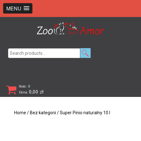
+48 726 369 743
sklep@zooamor.pl
MENU
Search
for:
Ilosc: 0
0,00
zł
Cena:
Home
/
Bez kategorii
/ Super Pinio naturalny 10 l