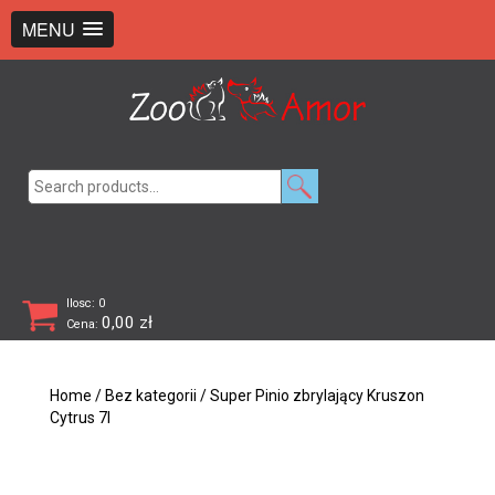
+48 726 369 743
sklep@zooamor.pl
MENU
Search
for:
Ilosc: 0
0,00
zł
Cena:
Home
/
Bez kategorii
/ Super Pinio zbrylający Kruszon
Cytrus 7l