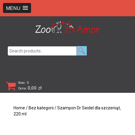
+48 726 369 743
sklep@zooamor.pl
MENU
Search
for:
Ilosc: 0
0,00
zł
Cena:
Home
/
Bez kategorii
/ Szampon Dr Seidel dla szczeniąt,
220 ml