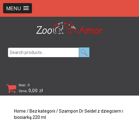
+48 726 369 743
sklep@zooamor.pl
MENU
Search
for:
Ilosc: 0
0,00
zł
Cena:
Home
/
Bez kategorii
/ Szampon Dr Seidel z dziegciem i
biosiarką 220 ml