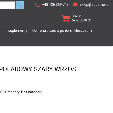
+48 726 369 743
sklep@zooamor.pl
Ilosc: 0
0,00
zł
Cena:
ni
suplementy
Ochrona przeciw pchłom i kleszczom
 POLAROWY SZARY WRZOS
463
Category:
Bez kategorii