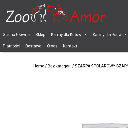
Strona Główna
Sklep
Karmy dla Kotów
Karmy dla Psów
Płatności
Dostawa
O nas
Kontakt
Home
/
Bez kategorii
/ SZARPAK POLAROWY SZAR