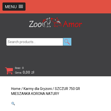
+48 726 369 743
sklep@zooamor.pl
MENU
Search
for:
Ilosc: 0
0,00
zł
Cena:
Home
/
Karmy dla Gryzoni
/ SZCZUR 750 GR
MIESZANKA KORONA NATURY