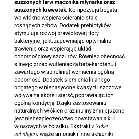
suszonych larw mącznika młynarka oraz
suszonych krewetek.
Kompozycja bogata
we włókno wspiera ścieranie stale
rosnących zębów. Dodatek prebiotyków
stymuluje rozwój prawidłowej flory
bakteryjnej jelit, zapewniając optymalne
trawienie oraz wspierając układ
odpornościowy szczurów. Również obecność
silnego przeciwutleniacza beta-karotenu (
zawartego w spirulinie) wzmacnia ogólną
odporność. Dodatek siemienia lnianego
bogatego w nienasycone kwasy tłuszczowe
wpływa na skórę i sierść, poprawiając ich
ogólną kondycję. Dzięki zastosowaniu
naturalnych włókien oraz inuliny zmniejszone
jest niebezpieczeństwo powstawania kul
włosowych w żołądku. Ekstrakt z
Yukki
schidigera
wiąże amoniak i inne składniki