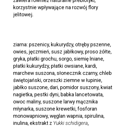
zawiera również naturalne prebiotyki,
korzystnie wpływające na rozwój flory
jelitowej.
ziarna: pszenicy, kukurydzy, otręby pszenne,
owies, jęczmień, susz jabłkowy, proso żółte,
gryka, płatki grochu, sorgo, siemię lniane,
płatki kukurydzy, płatki owsiane, kardi,
marchew suszona, słonecznik czarny, chleb
świętojański, orzeszki ziemne w łupinie,
jabłko suszone, dari, pomidor suszony, kwiat
nagietka, pestki dyni, babka lancetowata,
owoc maliny, suszone larwy mącznika
młynarka, suszone krewetki, fosforan
monowapniowy, węglan wapnia, spirulina,
inulina, ekstrakt z
Yukki schidigera
,