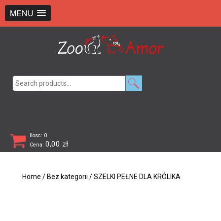
+48 726 369 743
sklep@zooamor.pl
MENU
Search
for:
Ilosc: 0
0,00
zł
Cena:
Home
/
Bez kategorii
/ SZELKI PEŁNE DLA KRÓLIKA