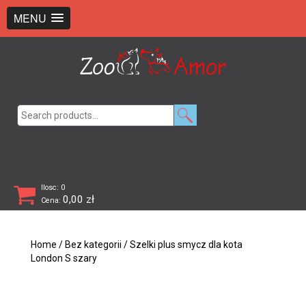
+48 726 369 743
sklep@zooamor.pl
MENU
Search
for:
Ilosc: 0
0,00
zł
Cena:
Home
/
Bez kategorii
/ Szelki plus smycz dla kota
London S szary