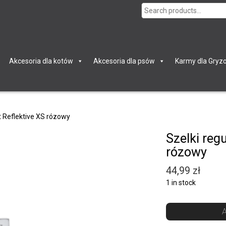
Search
for:
Akcesoria dla kotów
Akcesoria dla psów
Karmy dla Gryzo
t Reflektive XS rózowy
Szelki reg
rózowy
44,99
zł
1 in stock
A