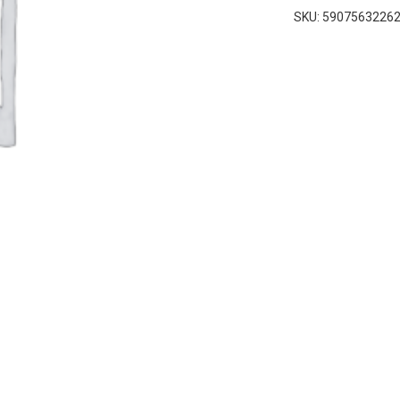
SKU:
5907563226