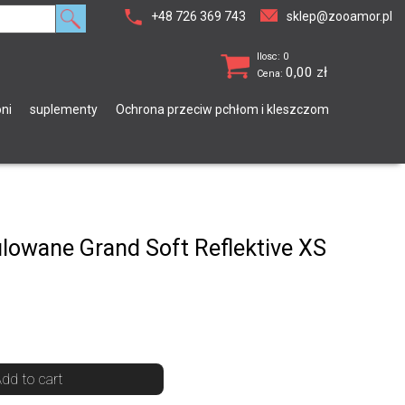
+48 726 369 743
sklep@zooamor.pl
Ilosc: 0
0,00
zł
Cena:
ni
suplementy
Ochrona przeciw pchłom i kleszczom
ulowane Grand Soft Reflektive XS
dd to cart