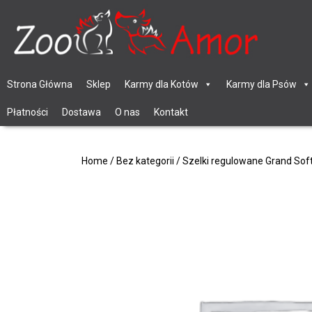
Strona Główna
Sklep
Karmy dla Kotów
Karmy dla Psów
Płatności
Dostawa
O nas
Kontakt
Home
/
Bez kategorii
/ Szelki regulowane Grand Sof